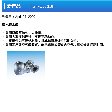
新产品 TSF-13, 13F
刊载日：April 24, 2020
蒸汽疏水阀
・采用双阀座结构，大排量。
・采用大型浮球设计，实现平稳动作。
・主要部件为不锈钢材质，具卓越耐腐蚀性和耐久性。
・采用高压型空气阀装置。能迅速排放管道内空气，缩短设备启动时间。