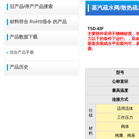
旧产品/停产产品搜索
蒸汽疏水阀/散热疏
材料符合 RoHS指令 的产品
TSD-42F
主要部件采用不锈钢材质，有利
产品数据下载
力以下的条件下运行。 , 
垂直安装或水平安装均可，易
器。
综合产品手册
产品历史
型号
公称直径
最高温度
连接方式
适用流体
仕
様
工作压力
阀体
材
料
阀瓣、阀座